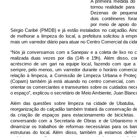
A primeira medida do 
tornou realidade para
Dezenas de pequenas
dois contêineres fora
por meio de apoio do 
Sérgio Caribé (PMDB) e já estão instalados no calçadão. Ain
de melhorar a limpeza do local, a prefeitura solicitou à em
mais um varredor diário para atuar no Centro Comercial da cid
“Nós já conversamos com a Sanepav e a coleta de lixo no c
realizada duas vezes por dia (14h e 19h). Além disso, c
acréscimo de um gari na equipe local, fazendo com que a 
sempre, pelo menos, um varredor durante o horário comercia
relação à limpeza, a Comissão de Limpeza Urbana e Proteç
(Copam) também já está atuando no centro comercial, com o
orientar os comerciantes e transeuntes sobre os cuidados ne
o espaço”, explicou o secretário de Meio Ambiente, Juan Blanc
Além das questões sobre limpeza na cidade de Ubatuba, 
reorganização do calçadão também tratará da conservação de
da criação de espaços para estacionamento de bicicletas.
conversando com a Secretaria de Obras e de Urbanismo n
dinamizar os trabalhos de reformas necessárias para os ban
estruturas do local. Além disso, também já estamos defini