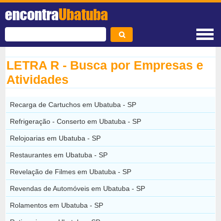
encontra
Ubatuba
LETRA R - Busca por Empresas e
Atividades
Recarga de Cartuchos em Ubatuba - SP
Refrigeração - Conserto em Ubatuba - SP
Relojoarias em Ubatuba - SP
Restaurantes em Ubatuba - SP
Revelação de Filmes em Ubatuba - SP
Revendas de Automóveis em Ubatuba - SP
Rolamentos em Ubatuba - SP