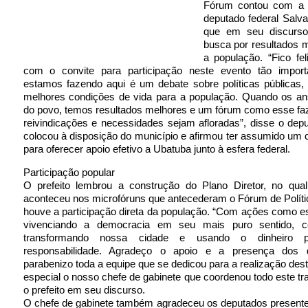
Fórum contou com a 
deputado federal Salva
que em seu discurso
busca por resultados 
a população. “Fico fe
com o convite para participação neste evento tão impor
estamos fazendo aqui é um debate sobre políticas públicas,
melhores condições de vida para a população. Quando os an
do povo, temos resultados melhores e um fórum como esse fa
reivindicações e necessidades sejam afloradas”, disse o dep
colocou à disposição do município e afirmou ter assumido u
para oferecer apoio efetivo a Ubatuba junto à esfera federal.
Participação popular
O prefeito lembrou a construção do Plano Diretor, no qu
aconteceu nos microfóruns que antecederam o Fórum de Políti
houve a participação direta da população. “Com ações como 
vivenciando a democracia em seu mais puro sentido, co
transformando nossa cidade e usando o dinheiro p
responsabilidade. Agradeço o apoio e a presença dos 
parabenizo toda a equipe que se dedicou para a realização des
especial o nosso chefe de gabinete que coordenou todo este tra
o prefeito em seu discurso.
O chefe de gabinete também agradeceu os deputados presente