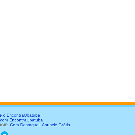
e o EncontraUbatuba
 com EncontraUbatuba
Com Destaque
Anuncie Grátis
CIE:
|