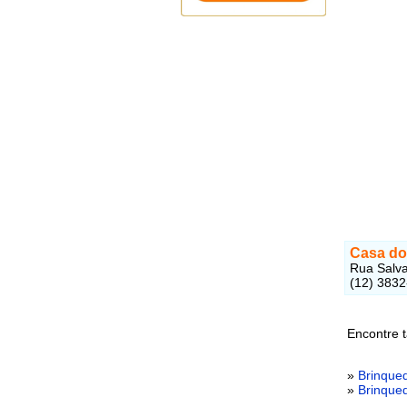
Casa do
Rua Salva
(12) 383
Encontre 
»
Brinque
»
Brinque