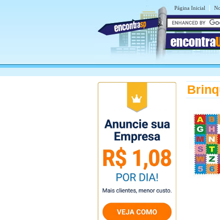
|
Página Inicial
No
encontra
Brinq