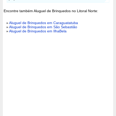
Encontre também Aluguel de Brinquedos no Litoral Norte:
»
Aluguel de Brinquedos em Caraguatatuba
»
Aluguel de Brinquedos em São Sebastião
»
Aluguel de Brinquedos em IlhaBela