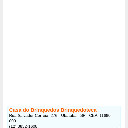
Casa do Brinquedos Brinquedoteca
Rua Salvador Correia, 276 - Ubatuba - SP - CEP: 11680-
000
(12) 3832-1608