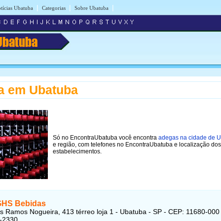
|
|
|
tícias Ubatuba
Categorias
Sobre Ubatuba
Ubatuba
a em Ubatuba
Só no EncontraUbatuba você encontra
adegas na cidade de 
e região, com telefones no EncontraUbatuba e localização dos
estabelecimentos.
GHS Bebidas
s Ramos Nogueira, 413 térreo loja 1 - Ubatuba - SP - CEP: 11680-000
3-2330