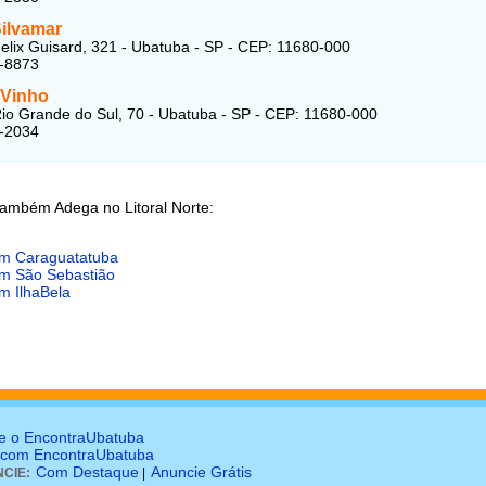
ilvamar
elix Guisard, 321 - Ubatuba - SP - CEP: 11680-000
3-8873
 Vinho
io Grande do Sul, 70 - Ubatuba - SP - CEP: 11680-000
2-2034
também Adega no Litoral Norte:
m Caraguatatuba
m São Sebastião
m IlhaBela
e o EncontraUbatuba
 com EncontraUbatuba
Com Destaque
Anuncie Grátis
CIE:
|