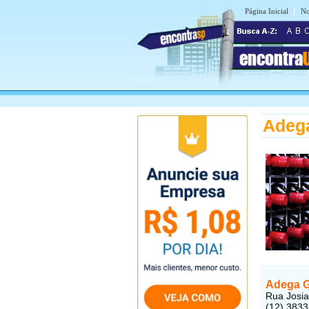
|
Página Inicial
No
encontra
Adeg
Adega 
Rua Josia
(12) 383