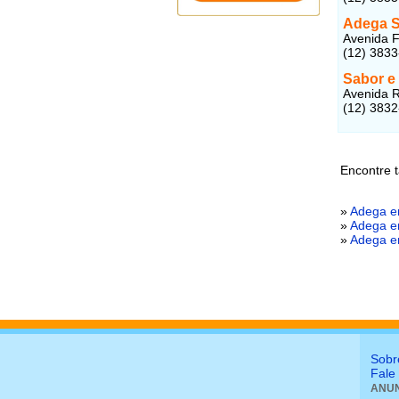
Adega S
Avenida F
(12) 383
Sabor e
Avenida R
(12) 383
Encontre 
»
Adega e
»
Adega e
»
Adega e
Sobr
Fale
ANUN