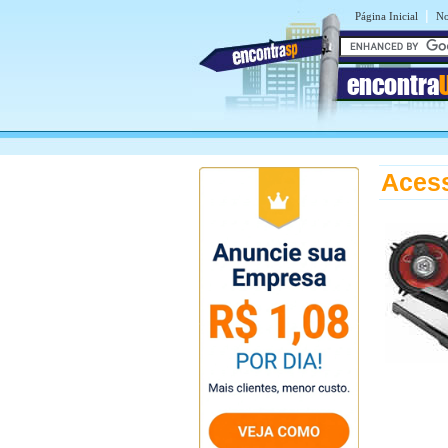
|
Página Inicial
No
encontra
Acess