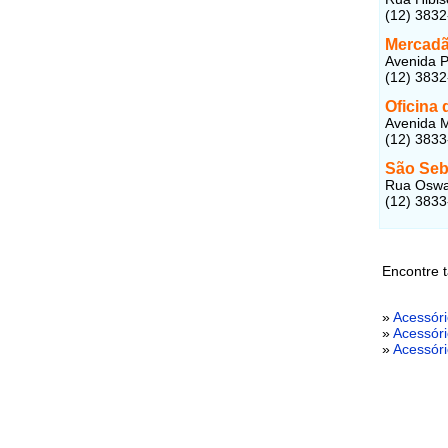
(12) 383
Mercadã
Avenida P
(12) 383
Oficina
Avenida M
(12) 383
São Seb
Rua Oswal
(12) 3833
Encontre 
»
Acessór
»
Acessór
»
Acessóri