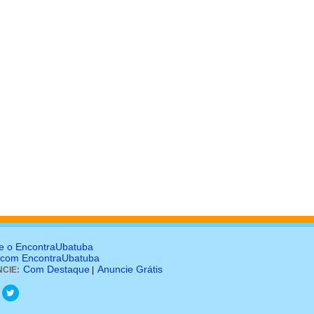
e o EncontraUbatuba
 com EncontraUbatuba
Com Destaque
Anuncie Grátis
CIE:
|