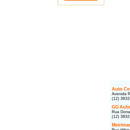
Auto Ce
Avenida R
(12) 383
GG Auto
Rua Dona 
(12) 383
Meirima
Rua Hibis