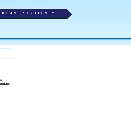
ra
egião,