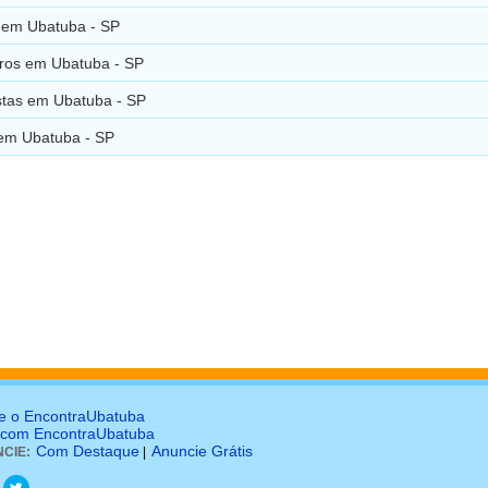
 em Ubatuba - SP
ros em Ubatuba - SP
stas em Ubatuba - SP
 em Ubatuba - SP
e o EncontraUbatuba
 com EncontraUbatuba
Com Destaque
Anuncie Grátis
CIE:
|