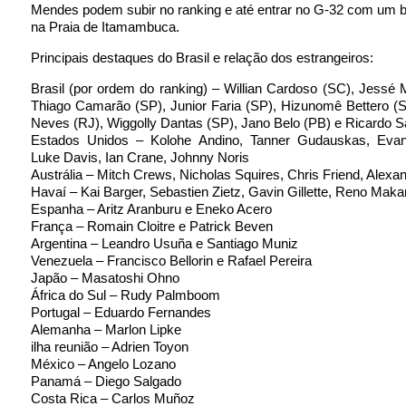
Mendes podem subir no ranking e até entrar no G-32 com um 
na Praia de Itamambuca.
Principais destaques do Brasil e relação dos estrangeiros:
Brasil (por ordem do ranking) – Willian Cardoso (SC), Jessé
Thiago Camarão (SP), Junior Faria (SP), Hizunomê Bettero (
Neves (RJ), Wiggolly Dantas (SP), Jano Belo (PB) e Ricardo S
Estados Unidos – Kolohe Andino, Tanner Gudauskas, Eva
Luke Davis, Ian Crane, Johnny Noris
Austrália – Mitch Crews, Nicholas Squires, Chris Friend, Alex
Havaí – Kai Barger, Sebastien Zietz, Gavin Gillette, Reno Maka
Espanha – Aritz Aranburu e Eneko Acero
França – Romain Cloitre e Patrick Beven
Argentina – Leandro Usuña e Santiago Muniz
Venezuela – Francisco Bellorin e Rafael Pereira
Japão – Masatoshi Ohno
África do Sul – Rudy Palmboom
Portugal – Eduardo Fernandes
Alemanha – Marlon Lipke
ilha reunião – Adrien Toyon
México – Angelo Lozano
Panamá – Diego Salgado
Costa Rica – Carlos Muñoz