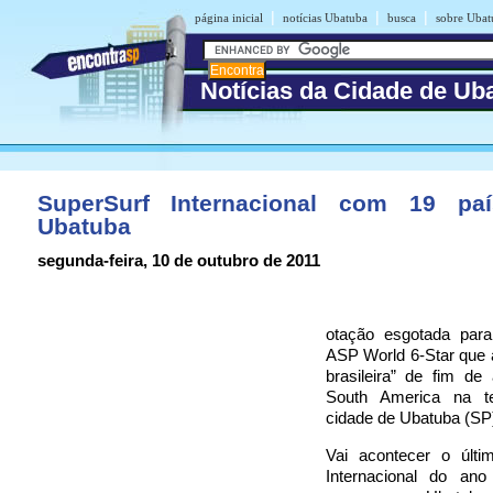
|
|
|
página inicial
notícias Ubatuba
busca
sobre Ubat
Notícias da Cidade de Ub
SuperSurf Internacional com 19 pa
Ubatuba ‎
segunda-feira, 10 de outubro de 2011
otação esgotada par
ASP World 6-Star que 
brasileira” de fim d
South America na te
cidade de Ubatuba (SP
Vai acontecer o últi
Internacional do an